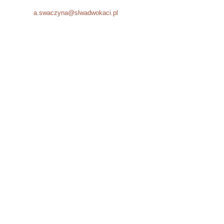
Fax: +48 12 294 51 06
E-mail:
a.swaczyna@slwadwokaci.pl