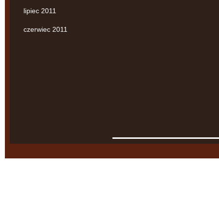
lipiec 2011
czerwiec 2011
Agnieszka Swaczyna
Kancelaria Adwokacka
ul. Starowiślna 18/5
31-032 Kraków
Tel.: +48 12 294 51 05