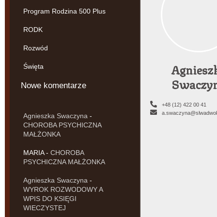
Program Rodzina 500 Plus
RODK
Rozwód
Agniesz
Święta
Swaczy
Nowe komentarze
+48 (12) 422 00 41
a.swaczyna@slwadwok
Agnieszka Swaczyna
-
CHOROBA PSYCHICZNA
MAŁŻONKA
MARIA
-
CHOROBA
PSYCHICZNA MAŁŻONKA
Agnieszka Swaczyna
-
WYROK ROZWODOWY A
WPIS DO KSIĘGI
WIECZYSTEJ