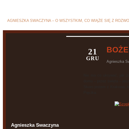
Blog o rozwodzie i separ
AGNIESZKA SWACZYNA – O WSZYSTKIM, CO WIĄŻE SIĘ Z ROZW
BOŻE
21
GRU
Agnieszka S
Nie ma co ukrywać, jak zw
domu – przez święta – jesz
Skoro jestem z Krakowa, t
Pięcika.
Agnieszka Swaczyna