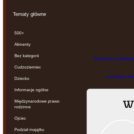
Tematy główne
500+
Alimenty
Bez kategorii
W
szystkim czytelniko
Cudzoziemiec
a w Nowym Roku 
Dziecko
Informacje ogólne
W 
Międzynarodowe prawo
rodzinne
Ojciec
Podział majątku