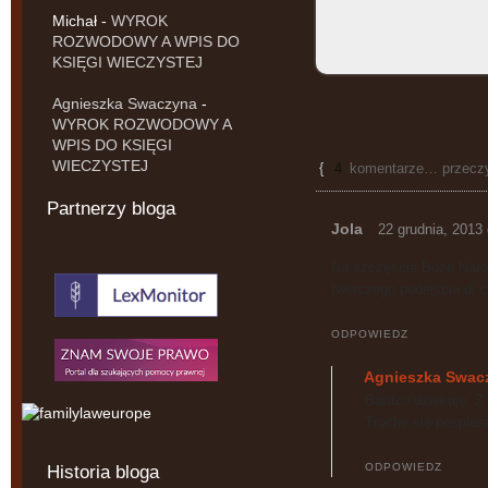
Michał
-
WYROK
ROZWODOWY A WPIS DO
KSIĘGI WIECZYSTEJ
Agnieszka Swaczyna
-
WYROK ROZWODOWY A
WPIS DO KSIĘGI
WIECZYSTEJ
{
4
komentarze… przeczyt
Partnerzy bloga
Jola
22 grudnia, 2013
Na szczęście Boże Narod
twórczego podejścia di c
ODPOWIEDZ
Agnieszka Swac
Bardzo dziękuję. Z
Trochę się pospiesz
ODPOWIEDZ
Historia bloga