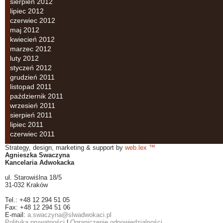
sierpień 2012
lipiec 2012
czerwiec 2012
maj 2012
kwiecień 2012
marzec 2012
luty 2012
styczeń 2012
grudzień 2011
listopad 2011
październik 2011
wrzesień 2011
sierpień 2011
lipiec 2011
czerwiec 2011
Strategy, design, marketing & support by
web.lex ™
Agnieszka Swaczyna
Kancelaria Adwokacka
ul. Starowiślna 18/5
31-032 Kraków
Tel.: +48 12 294 51 05
Fax: +48 12 294 51 06
E-mail:
a.swaczyna@slwadwokaci.pl
Polityka prywatności
|
Ograniczenie odpowiedzialności