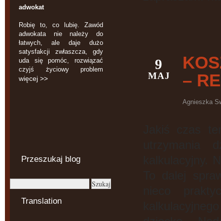
adwokat
Robię to, co lubię. Zawód
adwokata nie należy do
łatwych, ale daje dużo
satysfakcji zwłaszcza, gdy
KOS
9
uda się pomóc, rozwiązać
czyjś życiowy problem
MAJ
– R
więcej >>
Agnieszka S
Jakiś czas te
utrzymania d
kalkulacyjny. 
Przeszukaj blog
To dalej spraw
nieco prakt
Translation
kalkulacyj