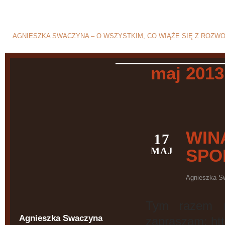
Blog o rozwodzie i separ
AGNIESZKA SWACZYNA – O WSZYSTKIM, CO WIĄŻE SIĘ Z ROZW
maj 2013
WIN
17
MAJ
SPO
Agnieszka S
Tym razem m
Agnieszka Swaczyna
zapraszam: ht