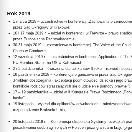
Rok 2019
1 marca 2019 – uczestnictwo w konferencji „Zachowania przemocowe
przez Sąd Okręgowy w Krakowie;
16 i 17 maja 2019 r. – udział w konferencji w Trewirze – prawo spad
przez Europäische Rechtsakademie;
30-31 maja 2019 – uczestnictwo w konferencji The Voice of the Child i
Cases w Gandawie;
12 września 2019 r. – uczestnictwo w konferencji Application of The
EU Member States na UŚ w Katowicach
2 i 3 października – ćwiczenia dla aplikantów II roku – rozwód i separ
18 października 2019 – konferencja organizowana przez Sąd Okręgow
„Problem dostrzegania i akceptacji podmiotowości dziecka i jego pra
konflikcie rodziców zgłaszających się o udzielenie pomocy prawnej”;
17 – 19 października – udział w II Kongresie Prawa Rodzinnego „Por
haska”;
19 listopada – wykład dla aplikantów adwokackich – międzynarodowe
rozporządzenie Bruksela II bis;
20 listopada 2019 r. – Konferencja ekspercka Systemy rozwiązań pra
poszukiwaniu osób zaginionych w Polsce i poza granicami kraju (or