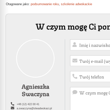
Otagowane jako:
podsumowanie roku
,
szkolenie adwokackie
W czym mogę Ci po
Agnieszka
Swaczyna
+48 (12) 422 00 41
a.swaczyna@slwadwokaci.pl