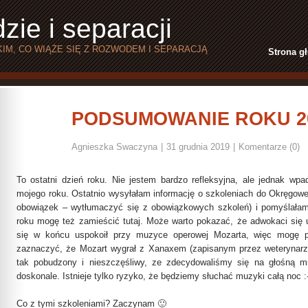
zie i separacji
IM, CO WIĄŻE SIĘ Z ROZWODEM I SEPARACJĄ
Strona g
PODSUMOWANIE ROKU 2
31
GRU
Agnieszka Swaczyna
|
31 grudnia 2019
|
Komentarze (0)
To ostatni dzień roku. Nie jestem bardzo refleksyjna, ale jednak w
mojego roku. Ostatnio wysyłałam informację o szkoleniach do Okręgow
obowiązek – wytłumaczyć się z obowiązkowych szkoleń) i pomyślałam
roku mogę też zamieścić tutaj. Może warto pokazać, że adwokaci się u
się w końcu uspokoił przy muzyce operowej Mozarta, więc mogę p
zaznaczyć, że Mozart wygrał z Xanaxem (zapisanym przez weterynarza
tak pobudzony i nieszczęśliwy, ze zdecydowaliśmy się na głośną mu
doskonale. Istnieje tylko ryzyko, że będziemy słuchać muzyki całą noc :-
Co z tymi szkoleniami? Zaczynam 🙂