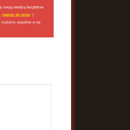
ię swoją wiedzą bezpłatnie.
j,
napisz do mnie
:)
o możemy wspólnie w tej
.