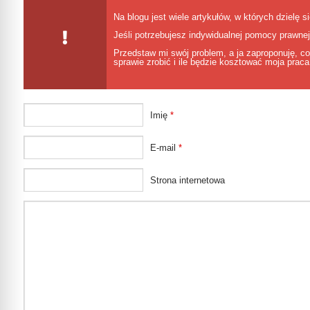
Na blogu jest wiele artykułów, w których dzielę s
Jeśli potrzebujesz indywidualnej pomocy prawne
Przedstaw mi swój problem, a ja zaproponuję, c
sprawie zrobić i ile będzie kosztować moja praca
Imię
*
E-mail
*
Strona internetowa