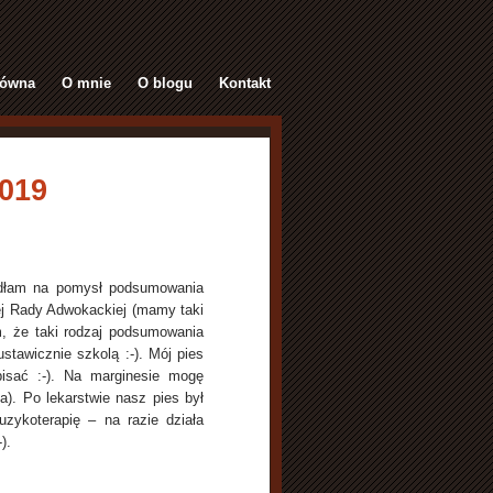
łówna
O mnie
O blogu
Kontakt
019
padłam na pomysł podsumowania
ej Rady Adwokackiej (mamy taki
, że taki rodzaj podsumowania
stawicznie szkolą :-). Mój pies
isać :-). Na marginesie mogę
). Po lekarstwie nasz pies był
zykoterapię – na razie działa
).