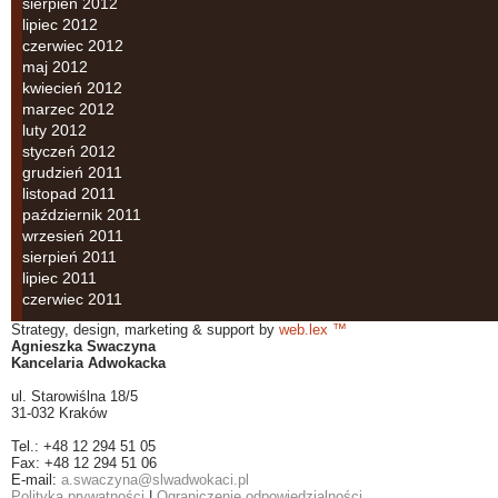
sierpień 2012
lipiec 2012
czerwiec 2012
maj 2012
kwiecień 2012
marzec 2012
luty 2012
styczeń 2012
grudzień 2011
listopad 2011
październik 2011
wrzesień 2011
sierpień 2011
lipiec 2011
czerwiec 2011
Strategy, design, marketing & support by
web.lex ™
Agnieszka Swaczyna
Kancelaria Adwokacka
ul. Starowiślna 18/5
31-032 Kraków
Tel.: +48 12 294 51 05
Fax: +48 12 294 51 06
E-mail:
a.swaczyna@slwadwokaci.pl
Polityka prywatności
|
Ograniczenie odpowiedzialności