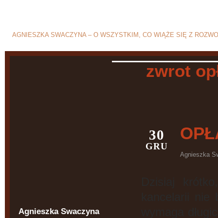
Blog o rozwodzie i separ
AGNIESZKA SWACZYNA – O WSZYSTKIM, CO WIĄŻE SIĘ Z ROZW
zwrot op
OPŁ
30
GRU
Agnieszka S
Dzisiaj krót
kancelarii nie
wymaga długic
Agnieszka Swaczyna