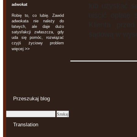
lub uzyskać s
adwokat
uiścić opłatę
Robię to, co lubię. Zawód
adwokata nie należy do
Klienta prze
łatwych, ale daje dużo
satysfakcji zwłaszcza, gdy
sądową w wyso
uda się pomóc, rozwiązać
czyjś życiowy problem
więcej >>
Przeszukaj blog
Translation