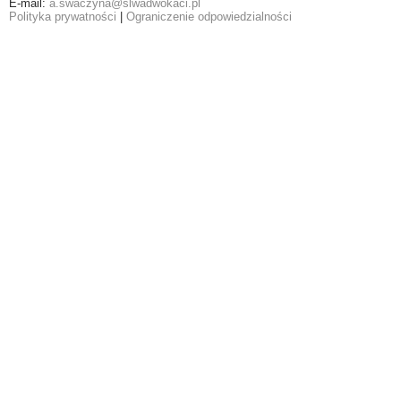
E-mail:
a.swaczyna@slwadwokaci.pl
Polityka prywatności
|
Ograniczenie odpowiedzialności