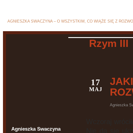
Blog o rozwodzie i separ
AGNIESZKA SWACZYNA – O WSZYSTKIM, CO WIĄŻE SIĘ Z ROZW
Rzym III
JAK
17
MAJ
ROZ
Agnieszka S
Wczoraj wrócił
Agnieszka Swaczyna
Nie da się uk