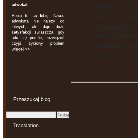
adwokat
przede wszys
byłam w Wiln
Robię to, co lubię. Zawód
adwokata nie należy do
Europaeische
łatwych, ale daje dużo
satysfakcji zwłaszcza, gdy
spraw aliment
uda się pomóc, rozwiązać
czyjś życiowy problem
Spędziłam kilk
więcej >>
ćwiczeniu ich 
Przeszukaj blog
Translation