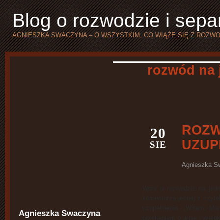
Blog o rozwodzie i separ
AGNIESZKA SWACZYNA – O WSZYSTKIM, CO WIĄŻE SIĘ Z ROZW
rozwód na 
ROZW
20
UZUP
SIE
Agnieszka S
Wpis o rozwodzie na jedn
komentarza jednej z czyte
uzupełnienia. „Witam, M
Agnieszka Swaczyna
orzekaniem o winie ( wielo