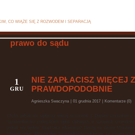
zie i separacji
IM, CO WIĄŻE SIĘ Z ROZWODEM I SEPARACJĄ
Strona g
prawo do sądu
NIE ZAPŁACISZ WIĘCEJ 
1
PRAWDOPODOBNIE
GRU
Agnieszka Swaczyna
|
01 grudnia 2017
|
Komentarze (0)
Chyba jednak nie zapłacisz więcej za rozwód :-). Dopiero co pisałam o
Sprawiedliwości podwyżkach opłat sądowych w sprawach rozwodowy
jednak nie będzie. Skąd taka informacja? Dzisiaj na stronie Ministerst
oświadczenie: „Ministerstwo Sprawiedliwości informuje, że zmiany dotyc