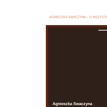
Blog o rozwod
AGNIESZKA SWACZYNA – O WSZYSTK
Agnieszka Swaczyna