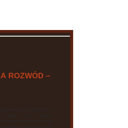
łówna
O mnie
O blogu
Kontakt
ZA ROZWÓD –
 planowanych przez Ministerstwo
ch. Minęły 4 dni i… podwyżki
wa Sprawiedliwości pojawiło się
zące opłat, zawarte w projekcie