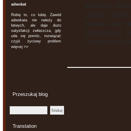
aktualny tak
adwokat
zabrać dzieci
Robię to, co lubię. Zawód
adwokata nie należy do
pojawia się 
łatwych, ale daje dużo
satysfakcji zwłaszcza, gdy
rozwodowej. M
uda się pomóc, rozwiązać
Dzisiaj chcę z
czyjś życiowy problem
więcej >>
Przeszukaj blog
Translation