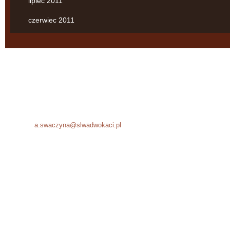
lipiec 2011
czerwiec 2011
Agnieszka Swaczyna
Kancelaria Adwokacka
ul. Starowiślna 18/5
31-032 Kraków
Tel.: +48 12 294 51 05
Fax: +48 12 294 51 06
E-mail:
a.swaczyna@slwadwokaci.pl