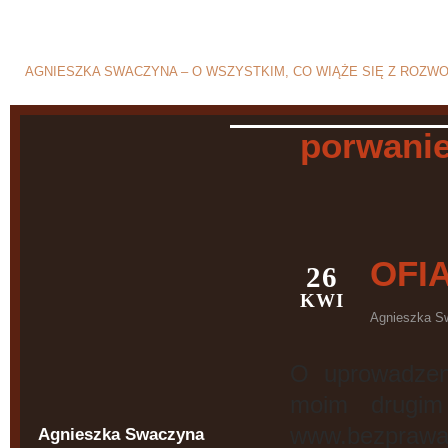
Blog o rozwodzie i separ
AGNIESZKA SWACZYNA – O WSZYSTKIM, CO WIĄŻE SIĘ Z ROZW
porwanie
OFI
26
KWI
Agnieszka S
O uprowadzeni
moim drugim 
www.bezprawaan
Agnieszka Swaczyna