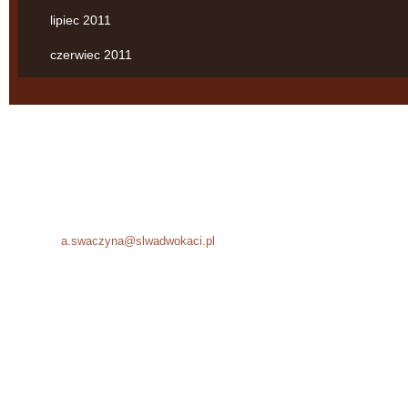
lipiec 2011
czerwiec 2011
Agnieszka Swaczyna
Kancelaria Adwokacka
ul. Starowiślna 18/5
31-032 Kraków
Tel.: +48 12 294 51 05
Fax: +48 12 294 51 06
E-mail:
a.swaczyna@slwadwokaci.pl