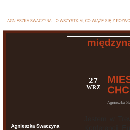
Blog o rozwodzie i separ
AGNIESZKA SWACZYNA – O WSZYSTKIM, CO WIĄŻE SIĘ Z ROZW
międzyn
MIE
27
WRZ
CHC
Agnieszka S
Jestem w Trewi
Agnieszka Swaczyna
Konferencji E