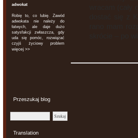
adwokat
wracam (cały d
dostać się z K
Robię to, co lubię. Zawód
adwokata nie należy do
rano mam rozp
łatwych, ale daje dużo
satysfakcji zwłaszcza, gdy
skrócie – po wi
uda się pomóc, rozwiązać
czyjś życiowy problem
więcej >>
Przeszukaj blog
Translation