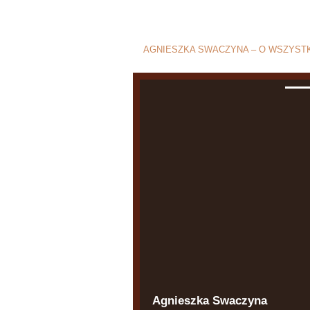
Blog o rozwod
AGNIESZKA SWACZYNA – O WSZYSTK
Agnieszka Swaczyna