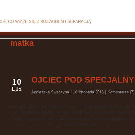
zie i separacji
IM, CO WIĄŻE SIĘ Z ROZWODEM I SEPARACJĄ
Strona g
matka
OJCIEC POD SPECJALN
10
LIS
Agnieszka Swaczyna
|
10 listopada 2018
|
Komentarze (7)
Ojciec pod specjanym nadzorem to takie luźne nawiązanie do tytułu fi
książki Bohumila Hrabala). Na tym jednak podobieństwa się kończą. Tak
że najgorsze co może być to przyzwyczajenie. Przyzwyczajenie nas zni
Tak się robi i już. Tak jest i już. To, że działamy tak w […]