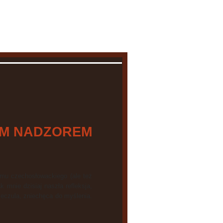
łówna
O mnie
O blogu
Kontakt
YM NADZOREM
lmu czechosłowackiego (ale też
 mnie dzisiaj naszła refleksja,
eczula, zniechęca do myślenia.