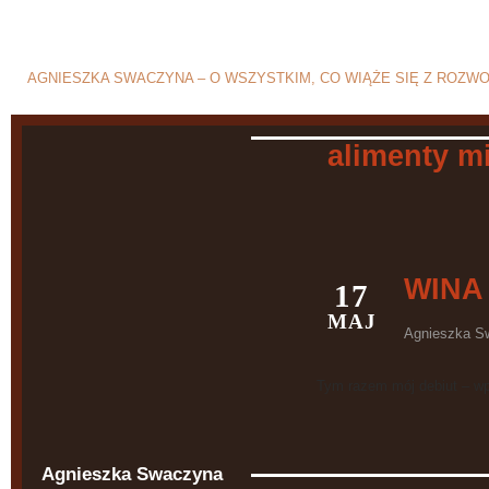
Blog o rozwodzie i separ
AGNIESZKA SWACZYNA – O WSZYSTKIM, CO WIĄŻE SIĘ Z ROZW
alimenty m
WINA
17
MAJ
Agnieszka S
Tym razem mój debiut – wp
Agnieszka Swaczyna