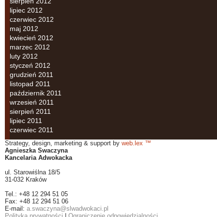
sierpień 2012
lipiec 2012
czerwiec 2012
maj 2012
kwiecień 2012
marzec 2012
luty 2012
styczeń 2012
grudzień 2011
listopad 2011
październik 2011
wrzesień 2011
sierpień 2011
lipiec 2011
czerwiec 2011
Strategy, design, marketing & support by
web.lex ™
Agnieszka Swaczyna
Kancelaria Adwokacka
ul. Starowiślna 18/5
31-032 Kraków
Tel.: +48 12 294 51 05
Fax: +48 12 294 51 06
E-mail:
a.swaczyna@slwadwokaci.pl
Polityka prywatności
|
Ograniczenie odpowiedzialności