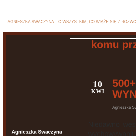
Blog o rozwodzie i separ
AGNIESZKA SWACZYNA – O WSZYSTKIM, CO WIĄŻE SIĘ Z ROZW
komu prz
500+
10
KWI
WYN
Agnieszka S
Niedawno wes
Agnieszka Swaczyna
wychowywaniu 