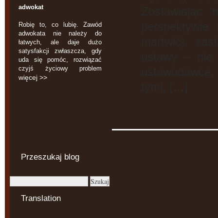
adwokat
Zostawiając
perspektywie
Robię to, co lubię. Zawód
adwokata nie należy do
martwić), za
łatwych, ale daje dużo
satysfakcji zwłaszcza, gdy
ustawy – nie
uda się pomóc, rozwiązać
czyjś życiowy problem
ustawodawcę. 
więcej >>
tymi, […]
Przeszukaj blog
Translation