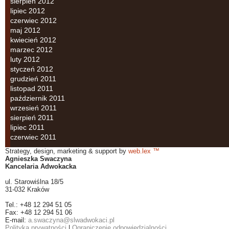
sierpień 2012
lipiec 2012
czerwiec 2012
maj 2012
kwiecień 2012
marzec 2012
luty 2012
styczeń 2012
grudzień 2011
listopad 2011
październik 2011
wrzesień 2011
sierpień 2011
lipiec 2011
czerwiec 2011
Strategy, design, marketing & support by
web.lex ™
Agnieszka Swaczyna
Kancelaria Adwokacka
ul. Starowiślna 18/5
31-032 Kraków
Tel.: +48 12 294 51 05
Fax: +48 12 294 51 06
E-mail:
a.swaczyna@slwadwokaci.pl
Polityka prywatności
|
Ograniczenie odpowiedzialności