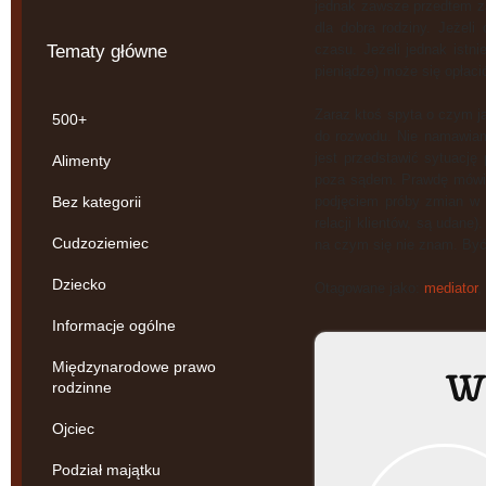
jednak zawsze przedtem za
dla dobra rodziny. Jeżeli
Tematy główne
czasu. Jeżeli jednak istn
pieniądze) może się opłaci
Zaraz ktoś spyta o czym j
500+
do rozwodu. Nie namawiam
jest przedstawić sytuację 
Alimenty
poza sądem. Prawdę mówią
Bez kategorii
podjęciem próby zmian w 
relacji klientów, są udane
Cudzoziemiec
na czym się nie znam. Być
Dziecko
Otagowane jako:
mediator
,
Informacje ogólne
Międzynarodowe prawo
W 
rodzinne
Ojciec
Podział majątku