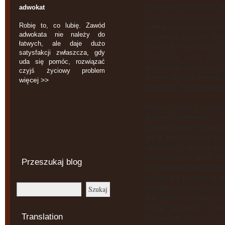
typowa jest postawa, że pr
adwokat
nic nie mówi, to znaczy, 
Robię to, co lubię. Zawód
według mężczyzny nie ma i
adwokata nie należy do
najprostszy przykład. Dro
łatwych, ale daje dużo
kobiety do mężczyzny: cz
satysfakcji zwłaszcza, gdy
niezmiernie ważne pytan
uda się pomóc, rozwiązać
tłumaczenie mężczyzn, z ja
czyjś życiowy problem
a skoro tego nie odwołali
więcej >>
kobiety są skonstruowane, 
Niestety, nawet z drobia
problem zdefiniować i 
zainteresowanym spojrzeć 
gdy w domu dzieje się coś
skorzystać z pomocy specj
małżeństwo ma dzieci. Mu
Przeszukaj blog
tym opowiadali mężczyźni)
kobieta ma problem, to n
porządku. Może to i praw
tkwi problem i powinny s
innego specjalisty, to n
Translation
Oczywiście, zdarza się, 