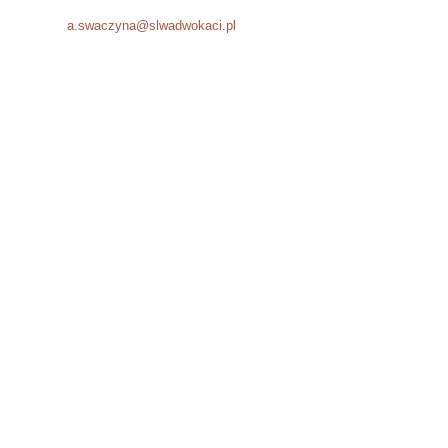
Fax: +48 12 294 51 06
E-mail:
a.swaczyna@slwadwokaci.pl