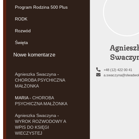
Program Rodzina 500 Plus
RODK
Rozwód
Święta
Agniesz
Swaczy
Nowe komentarze
+48 (12) 422 00 41
Agnieszka Swaczyna
-
a.swaczyna@slwadwok
CHOROBA PSYCHICZNA
MAŁŻONKA
MARIA
-
CHOROBA
PSYCHICZNA MAŁŻONKA
Agnieszka Swaczyna
-
WYROK ROZWODOWY A
WPIS DO KSIĘGI
WIECZYSTEJ