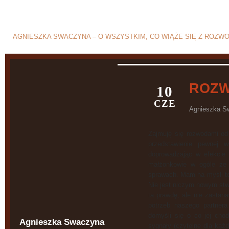
Blog o rozwodzie i separ
AGNIESZKA SWACZYNA – O WSZYSTKIM, CO WIĄŻE SIĘ Z ROZW
ROZW
10
CZE
Agnieszka S
Zajmuję się rozwodami od
przedstawienie pewnej 
doprowadzając w efekcie 
małżonkowie w ogóle ze 
sprawach. Mam na myśli to
Nie jest niczym nowym stw
ta prawdę, ale nie zastana
potrzeb naszego partner
domyśli się o co jej cho
Agnieszka Swaczyna
sygnały (czytelne dla każ