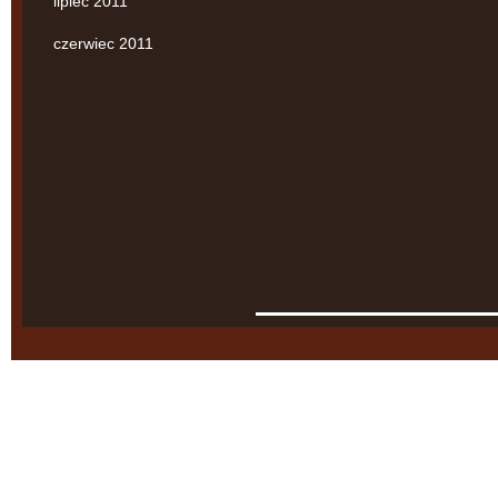
lipiec 2011
czerwiec 2011
Agnieszka Swaczyna
Kancelaria Adwokacka
ul. Starowiślna 18/5
31-032 Kraków
Tel.: +48 12 294 51 05