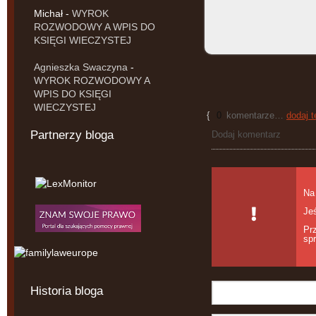
Michał
-
WYROK
ROZWODOWY A WPIS DO
KSIĘGI WIECZYSTEJ
Agnieszka Swaczyna
-
WYROK ROZWODOWY A
WPIS DO KSIĘGI
WIECZYSTEJ
{
0
komentarze…
dodaj t
Partnerzy bloga
Dodaj komentarz
Na 
Je
Pr
spr
Historia bloga