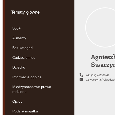
Tematy główne
500+
Alimenty
Bez kategorii
Agniesz
Cudzoziemiec
Swaczy
Dziecko
+48 (12) 422 00 41
Informacje ogólne
a.swaczyna@slwadwok
Międzynarodowe prawo
rodzinne
Ojciec
Podział majątku