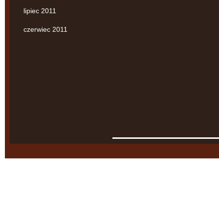
lipiec 2011
czerwiec 2011
Agnieszka Swaczyna
Kancelaria Adwokacka
ul. Starowiślna 18/5
31-032 Kraków
Tel.: +48 12 294 51 05