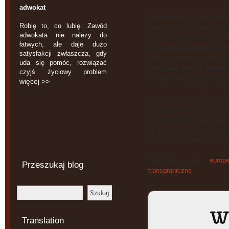
adwokat
Konferencja jest też
okaz
Robię to, co lubię. Zawód
Europejskiej, ale też z Pol
adwokata nie należy do
cenne znajomości. Z jedne
łatwych, ale daje dużo
jak wygląda praktyka ko
satysfakcji zwłaszcza, gdy
same problemy w innych 
uda się pomóc, rozwiązać
skierować moich klientó
czyjś życiowy problem
że mój klient uzyska facho
więcej >>
Jaki był temat konferenc
Sprawiedliwości, przez
muzułmańskim, rozporządze
że brzmi to wszystko ja
podczas konferencji w języ
Otagowane jako:
europ
Przeszukaj blog
transgraniczne
W 
Translation