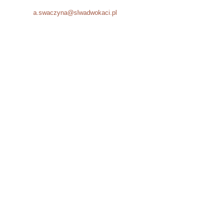
Fax: +48 12 294 51 06
E-mail:
a.swaczyna@slwadwokaci.pl