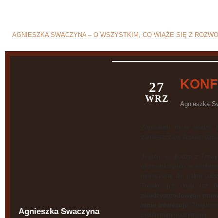
Blog o rozwodzie i separ
AGNIESZKA SWACZYNA – O WSZYSTKIM, CO WIĄŻE SIĘ Z ROZW
KONF
27
WRZ
Agnieszka S
Zapisałam to w drodze p
zamieszczam dopiero dzisi
Jestem w drodze z Trewiru
uczestniczyłam w konfere
intensywne dni pełne odcz
Trewiru już drugi raz 
międzynarodowego praw
mnie interesuje
. Znajomoś
Agnieszka Swaczyna
problemami rodzinnymi.