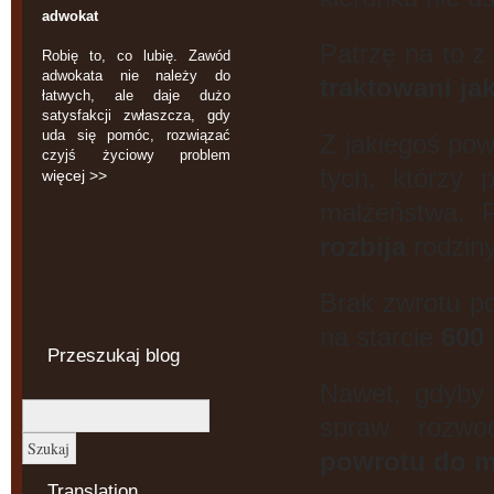
adwokat
Patrzę na to z
Robię to, co lubię. Zawód
adwokata nie należy do
traktowani jak
łatwych, ale daje dużo
satysfakcji zwłaszcza, gdy
uda się pomóc, rozwiązać
Z jakiegoś pow
czyjś życiowy problem
tych, którzy 
więcej >>
małżeństwa. 
rozbija
rodziny
Brak zwrotu po
na starcie
600 
Przeszukaj blog
Nawet, gdyby
spraw rozwo
powrotu do m
Translation