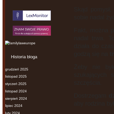
Skąd pomysł, 
sobie nadal żyć
Fakt, można 
nadal trwa. T
działa do cza
godzą się na
t
Historia bloga
Żeby nie był
grudzień 2025
szukających 
listopad 2025
szczęścia.
styczeń 2025
listopad 2024
Dostrzegam
d
sierpień 2024
aby rodzina był
lipiec 2024
luty 2024