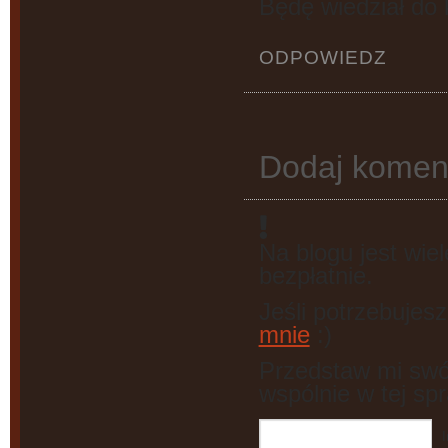
Będę wiedział do 
ODPOWIEDZ
Dodaj komen
Na blogu jest wiel
bezpłatnie.
Jeśli potrzebujes
mnie
:)
Przedstaw mi swó
wspólnie w tej spr