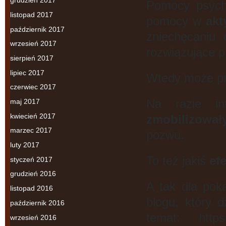
grudzień 2017
Pomocy psych
listopad 2017
pomocy w
ak
październik 2017
zniechęcaniu 
wrzesień 2017
rozwiązujące 
sierpień 2017
lipiec 2017
Wtedy może pr
czerwiec 2017
Na razie in
maj 2017
kwiecień 2017
zmobilizował
marzec 2017
pozwu.
luty 2017
To też jakiś
efe
styczeń 2017
grudzień 2016
A tak dla poka
listopad 2016
blogu, który 
październik 2016
temat: https:/
wrzesień 2016