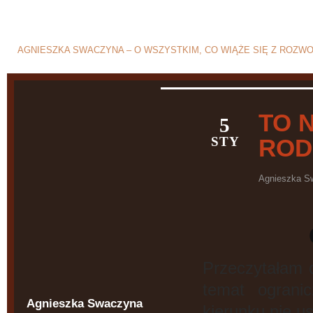
Blog o rozwodzie i separ
AGNIESZKA SWACZYNA – O WSZYSTKIM, CO WIĄŻE SIĘ Z ROZW
TO 
5
STY
ROD
Agnieszka S
Przeczytałam 
temat ograni
Agnieszka Swaczyna
kierunku nie 