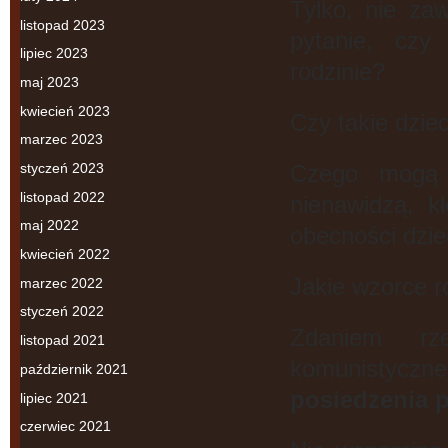
Tylko, nie za
listopad 2023
pytanie, czy
lipiec 2023
rodzinie?
maj 2023
kwiecień 2023
Czy takie dzie
marzec 2023
styczeń 2023
Czego mogą 
listopad 2022
nienawidzą, k
maj 2022
obecności dzie
kwiecień 2022
Jakie wzorce r
marzec 2022
styczeń 2022
Zdaniem rz
listopad 2021
komunistyczne
październik 2021
posiedzenia 
lipiec 2021
czerwiec 2021