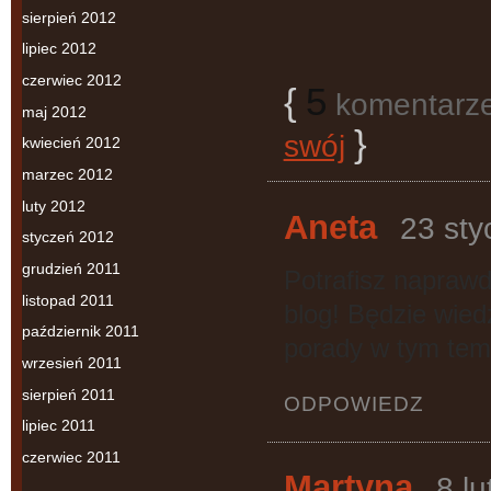
sierpień 2012
lipiec 2012
czerwiec 2012
{
5
komentarze…
maj 2012
}
swój
kwiecień 2012
marzec 2012
luty 2012
Aneta
23 sty
styczeń 2012
grudzień 2011
Potrafisz napraw
listopad 2011
blog! Będzie wiedz
październik 2011
porady w tym tem
wrzesień 2011
sierpień 2011
ODPOWIEDZ
lipiec 2011
czerwiec 2011
Martyna
8 l