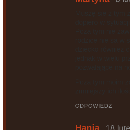
Muszę sie z tym z
dopiero w sytuacji 
Poza tym nie zaws
rodzice nie sa w 
dziecko również c
jednak w wielu pr
pozwalające na n
Poza tym moim zd
zmniejszy ich ilośc
ODPOWIEDZ
Hania
18 lut