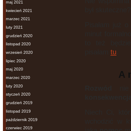
Nie wspomina t
maj 2021
był skuteczne?
kwiecień 2021
marzec 2021
Pisałam już o 
luty 2021
minut formalno
grudzień 2020
to też będzi
listopad 2020
pisałam
tu
.
wrzesień 2020
lipiec 2020
maj 2020
A 
marzec 2020
luty 2020
Rozwód
nie
styczeń 2020
konsekwencj
grudzień 2019
Niech Ci, któr
listopad 2019
październik 2019
wchodzić w kw
czerwiec 2019
jaką
pomoc
mo