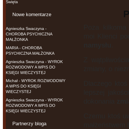
Święta
P
Nowe komentarze
Poza kilkoma
Agnieszka Swaczyna
-
CHOROBA PSYCHICZNA
moi Klienci po
MAŁŻONKA
namysłu
.
MARIA
-
CHOROBA
PSYCHICZNA MAŁŻONKA
Z wątpliwości
Agnieszka Swaczyna
-
WYROK
ROZWODOWY A WPIS DO
zmiany, o niez
KSIĘGI WIECZYSTEJ
Michał
-
WYROK ROZWODOWY
Dlaczego ktoś
A WPIS DO KSIĘGI
lepszej jakośc
WIECZYSTEJ
Agnieszka Swaczyna
-
WYROK
dokonania
zmi
ROZWODOWY A WPIS DO
KSIĘGI WIECZYSTEJ
Czemu ktoś uwa
Partnerzy bloga
małżeństwem b