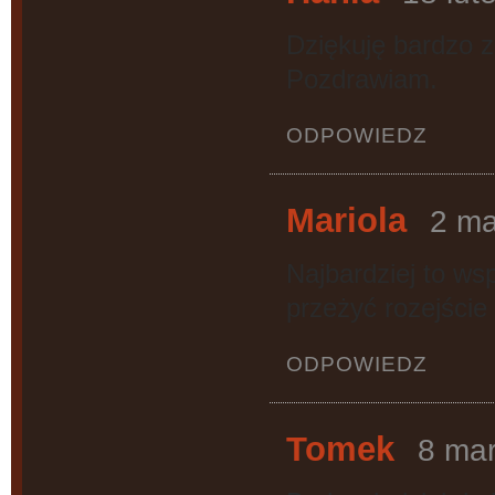
Dziękuję bardzo 
Pozdrawiam.
ODPOWIEDZ
Mariola
2 ma
Najbardziej to ws
przeżyć rozejście 
ODPOWIEDZ
Tomek
8 mar