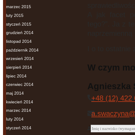
sprawiedliwości
marzec 2015
A jak facet p
luty 2015
tego?”. Ja z t
styczeń 2015
naprzemienną 
grudzień 2014
listopad 2014
I o to ostatnie
październik 2014
wrzesień 2014
W czym mo
sierpień 2014
lipiec 2014
Agnieszka
czerwiec 2014
maj 2014
+48 (12) 422
kwiecień 2014
marzec 2014
a.swaczyna@
luty 2014
styczeń 2014