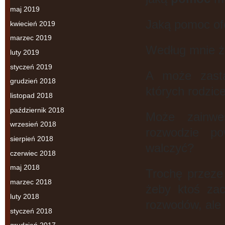
maj 2019
Jaką pomoc of
kwiecień 2019
marzec 2019
Według mnie ża
luty 2019
styczeń 2019
A może zast
grudzień 2018
których rodzic
listopad 2018
październik 2018
Może zainw
wrzesień 2018
rozwodzie p
sierpień 2018
walczyć?
czerwiec 2018
maj 2018
Trochę przez
marzec 2018
żeby ktoś zac
luty 2018
rozwodów, ale 
styczeń 2018